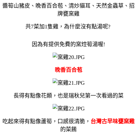
醬筍山豬皮、晚香百合苞、清炒貓耳、天然金蟲草、招
牌甕窯雞
共
7
菜加
1
隻雞，為什麼沒有點湯呢
?
因為有提供免費的窯焢筍湯喔!
晚香百合苞
長得有點像花類，也是瑞秋兒第一次看過的菜
吃起來得有點像蘆筍，口感很清脆，
台灣古早味甕窯雞
的菜餚