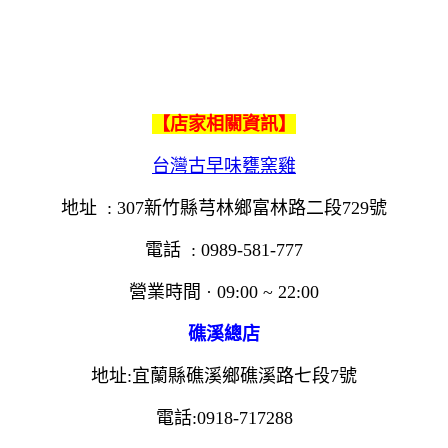
【店家相關資訊】
台灣古早味甕窯雞
地址
: 307
新竹縣芎林鄉富林路二段
729
號
電話
: 0989-581-777
營業時間
· 09:00 ~ 22:00
礁溪總店
地址
:
宜蘭縣礁溪鄉礁溪路七段
7
號
電話
:0918-717288