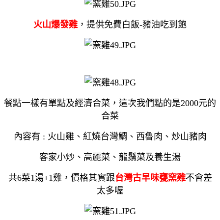
火山爆發雞
，提供免費白飯
-
豬油吃到飽
餐點一樣有單點及經濟合菜，這次我們點的是
2000
元的
合菜
內容有 : 火山雞、紅燒台灣鯛、西魯肉、炒山豬肉
客家小炒、高麗菜、龍鬚菜及養生湯
共6菜1湯+1雞，價格其實跟
台灣古早味甕窯雞
不會差
太多喔