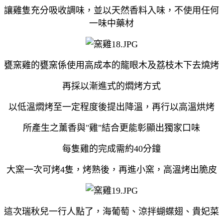
讓雞隻充分吸收調味，並以天然香料入味，不使用任何
一味中藥材
甕窯雞的甕窯係
使用高成本的龍眼木及荔枝木下去燒烤
再採以漸進式的燜烤方式
以低溫燜烤至一定程度後提出降溫，再行以高溫烘烤
所產生之薰香與
"
雞
"
結合更能彰顯出獨家口味
每隻雞的完成需約
40
分鐘
大窯一次可烤4隻，烤熟後，再進小窯，高溫烤出脆皮
這次瑞秋兒一行人點了，海葡萄、涼拌蝴蝶翅、貴妃菜