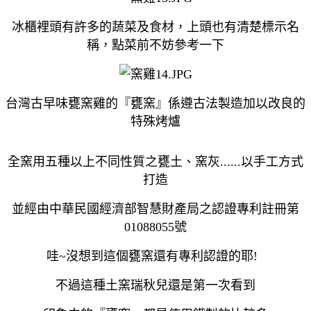
冰櫃裡頭有許多的蔬菜及食材，上頭也有清楚標示名
稱，點菜前不妨參考一下
台灣古早味甕窯雞的『甕窯』係遵古法製造加以改良的
特殊烤爐
全窯用五種以上不同性質之甕土、窯灰
......
以手工方式
打造
並經由中華民國經濟部智慧財產局之認證專利註冊第
01088055
號
哇~沒想到這個甕窯還有專利認證的耶!
不過這種土窯瑞秋兒還是第一次看到