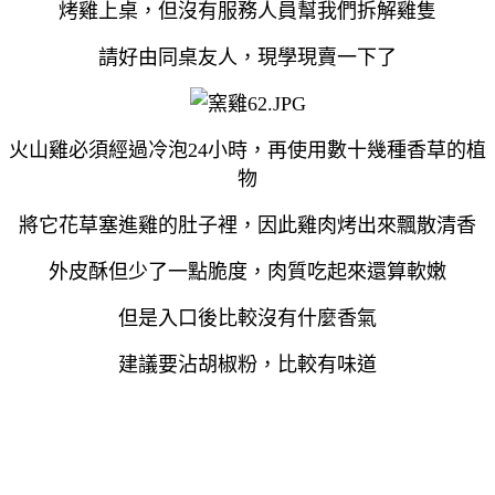
烤雞上桌，但沒有服務人員幫我們拆解雞隻
請好由同桌友人，現學現賣一下了
火山雞必須經過冷泡
24
小時，再使用數十幾種香草的植
物
將它花草塞進雞的肚子裡，因此雞肉烤出來飄散清香
外皮酥但少了一點脆度，肉質吃起來還算軟嫩
但是入口後比較沒有什麼香氣
建議要沾胡椒粉，比較有味道