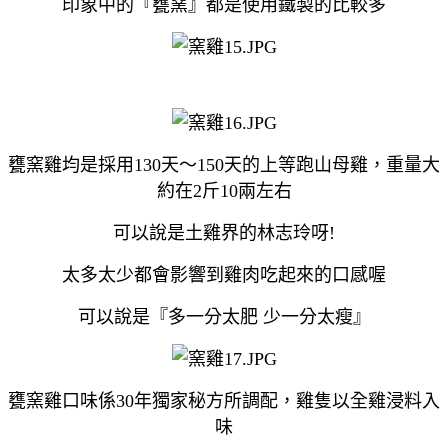
印象中的
『甕窯』
都是使用鐵製的比較多
甕窯雞均是採用
130
天～
150
天的上等跑山母雞，重量大
約在
2
斤
10
兩左右
可以說是土雞界的林志玲呀!
太多太少都會影響到雞肉吃起來的口感喔
可以說是『
多一分太肥
少一分太瘦』
甕窯雞口味係
30
年獨家秘方所調配，雞隻以全雞浸料入
味