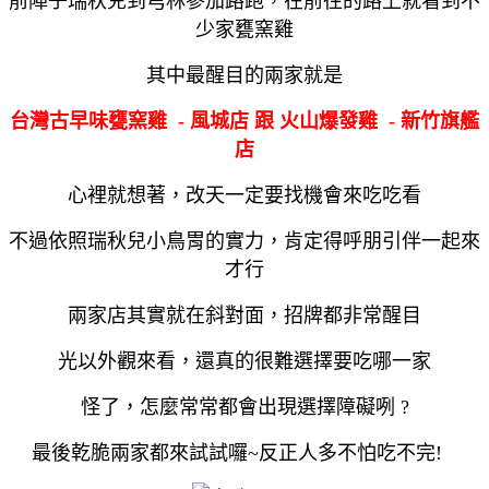
前陣子瑞秋兒到芎林參加路跑，在前往的路上就看到不
少家甕窯雞
其中最醒目的兩家就是
台灣古早味甕窯雞
-
風城店
跟
火山爆發雞
-
新竹旗艦
店
心裡就想著，改天一定要找機會來吃吃看
不過依照瑞秋兒小鳥胃的實力，肯定得呼朋引伴一起來
才行
兩家店其實就在斜對面，招牌都非常醒目
光以外觀來看，還真的很難選擇要吃哪一家
怪了，怎麼常常都會出現選擇障礙咧 ?
最後乾脆兩家都來試試囉
~
反正人多不怕吃不完!