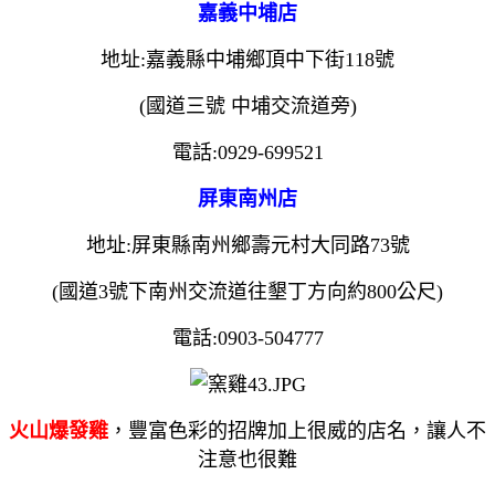
嘉義中埔店
地址
:
嘉義縣中埔鄉頂中下街
118
號
(
國道三號
中埔交流道旁
)
電話
:0929-699521
屏東南州店
地址
:
屏東縣南州鄉壽元村大同路
73
號
(
國道
3
號下南州交流道往墾丁方向約
800
公尺
)
電話
:0903-504777
火山爆發雞
，豐富色彩的招牌加上很威的店名，讓人不
注意也很難